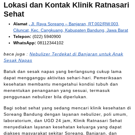
Lokasi dan Kontak Klinik Ratnasari
Sehat
Alamat
,
Jl. Raya Soreang – Banjaran, RT.002/RW.003,
Ciluncat, Kec. Cangkuang, Kabupaten Bandung, Jawa Barat
Telepon:
(022) 5940900
WhatsApp:
08112344102
baca juga :
Nebulizer Terdekat di Banjaran untuk Anak
Sesak Napas
Batuk dan sesak napas yang berlangsung cukup lama
dapat mengganggu aktivitas sehari-hari. Pemeriksaan
kesehatan membantu mengetahui kondisi tubuh dan
menentukan penanganan yang sesuai, termasuk
penggunaan nebulizer bila diperlukan.
Bagi sobat sehat yang sedang mencari klinik kesehatan di
Soreang Bandung dengan layanan nebulizer, poli umum,
laboratorium, dan UGD 24 jam, Klinik Ratnasari Sehat
menyediakan layanan kesehatan keluarga yang dapat
diakses masyarakat sekitar Soreang, Banjaran, dan